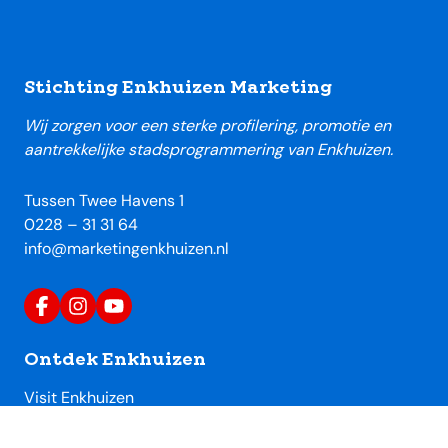
Footer
Stichting Enkhuizen Marketing
Wij zorgen voor een sterke profilering, promotie en
aantrekkelijke stadsprogrammering van Enkhuizen.
Tussen Twee Havens 1
0228 – 31 31 64
info@marketingenkhuizen.nl
Ontdek Enkhuizen
Visit Enkhuizen
Uitagenda Enkhuizen
Toeristische locaties