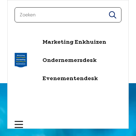
zoeken
zoeken
Marketing Enkhuizen
naar de inhoud
Selecteer een categorie
Ondernemersdesk
filter
Evenementendesk