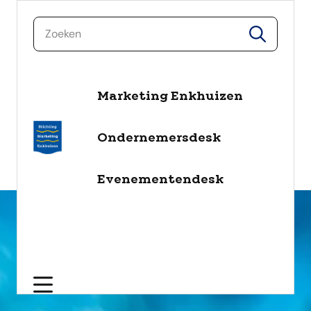
zoeken
zoeken
Marketing Enkhuizen
naar de inhoud
Selecteer een categorie
Ondernemersdesk
filter
Evenementendesk