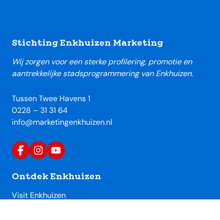
Footer
Stichting Enkhuizen Marketing
Wij zorgen voor een sterke profilering, promotie en
aantrekkelijke stadsprogrammering van Enkhuizen.
Tussen Twee Havens 1
0228 – 31 31 64
info@marketingenkhuizen.nl
Ontdek Enkhuizen
Visit Enkhuizen
Uitagenda Enkhuizen
Toeristische locaties