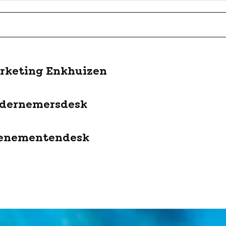
rketing Enkhuizen
dernemersdesk
enementendesk