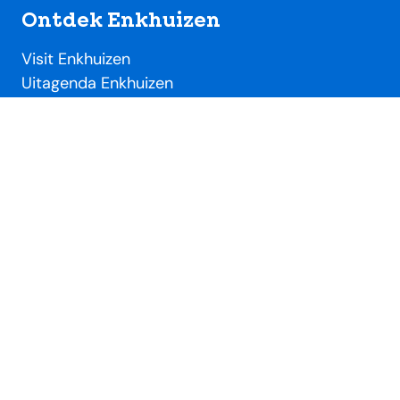
Ontdek Enkhuizen
Visit Enkhuizen
Uitagenda Enkhuizen
Toeristische locaties
Handig
Evenementendesk
Evenement aanmelden
Ondernemersdesk
Beeldbank
Over SME
Over Stichting Marketing Enkhuizen
Lidmaatschap VVV / SME
Nieuws