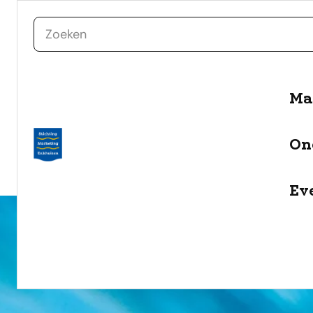
zoeken
Ma
naar de inhoud
Selecteer een categorie
On
filter
Ev