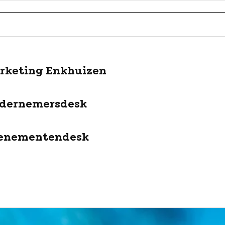
rketing Enkhuizen
dernemersdesk
enementendesk