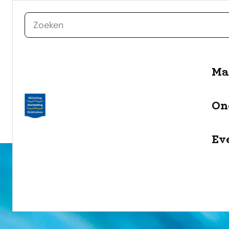
zoeken
Ma
naar de inhoud
Selecteer een categorie
On
filter
Ev