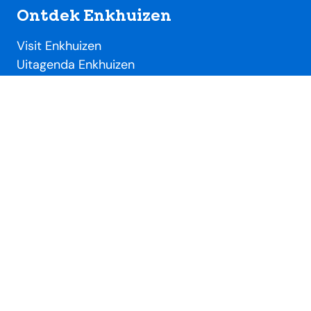
Ontdek Enkhuizen
Visit Enkhuizen
Uitagenda Enkhuizen
Toeristische locaties
Handig
Evenementendesk
Evenement aanmelden
Ondernemersdesk
Beeldbank
Over SME
Over Stichting Marketing Enkhuizen
Lidmaatschap VVV / SME
Nieuws