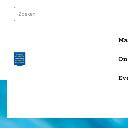
zoeken
Ma
naar de inhoud
Selecteer een categorie
On
filter
Ev