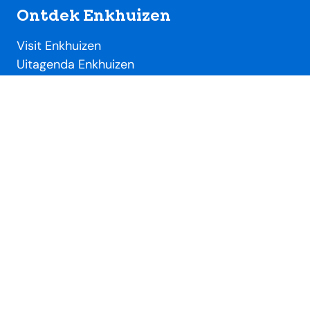
Ontdek Enkhuizen
Visit Enkhuizen
Uitagenda Enkhuizen
Toeristische locaties
Handig
Evenementendesk
Evenement aanmelden
Ondernemersdesk
Beeldbank
Over SME
Over Stichting Marketing Enkhuizen
Lidmaatschap VVV / SME
Nieuws