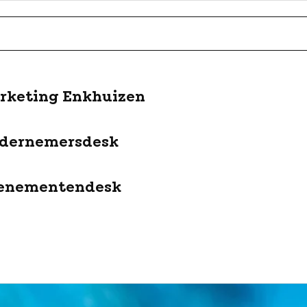
rketing Enkhuizen
dernemersdesk
enementendesk