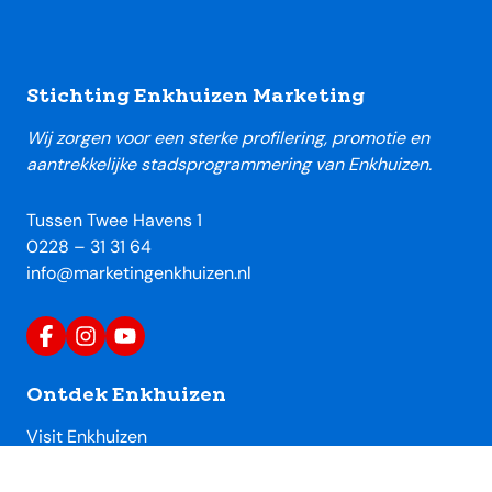
Footer
Stichting Enkhuizen Marketing
Wij zorgen voor een sterke profilering, promotie en
aantrekkelijke stadsprogrammering van Enkhuizen.
Tussen Twee Havens 1
0228 – 31 31 64
info@marketingenkhuizen.nl
Ontdek Enkhuizen
Visit Enkhuizen
Uitagenda Enkhuizen
Toeristische locaties