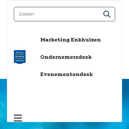
zoeken
zoeken
Marketing Enkhuizen
naar de inhoud
Selecteer een categorie
Ondernemersdesk
filter
Evenementendesk