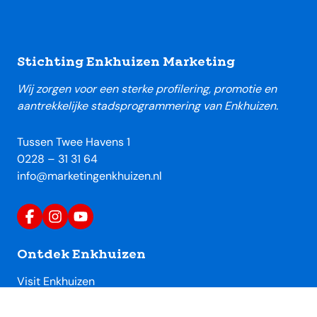
Footer
Stichting Enkhuizen Marketing
Wij zorgen voor een sterke profilering, promotie en
aantrekkelijke stadsprogrammering van Enkhuizen.
Tussen Twee Havens 1
0228 – 31 31 64
info@marketingenkhuizen.nl
Ontdek Enkhuizen
Visit Enkhuizen
Uitagenda Enkhuizen
Toeristische locaties