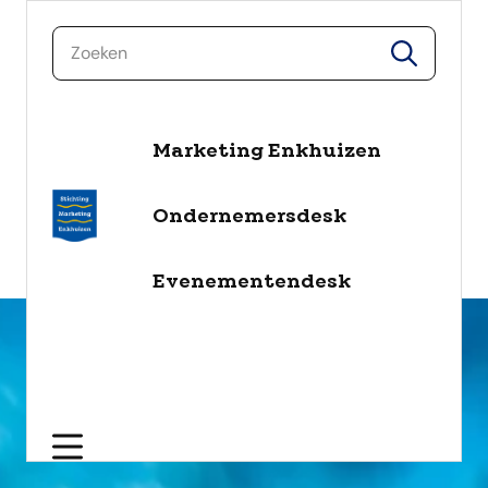
zoeken
zoeken
Marketing Enkhuizen
naar de inhoud
Selecteer een categorie
Ondernemersdesk
filter
Evenementendesk