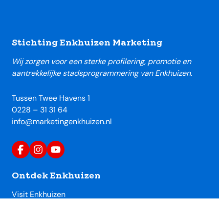
Footer
Stichting Enkhuizen Marketing
Wij zorgen voor een sterke profilering, promotie en
aantrekkelijke stadsprogrammering van Enkhuizen.
Tussen Twee Havens 1
0228 – 31 31 64
info@marketingenkhuizen.nl
Ontdek Enkhuizen
Visit Enkhuizen
Uitagenda Enkhuizen
Toeristische locaties