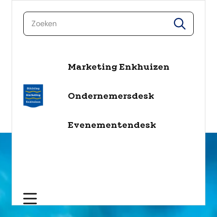
zoeken
zoeken
Marketing Enkhuizen
naar de inhoud
Selecteer een categorie
Ondernemersdesk
filter
Evenementendesk