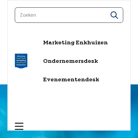
zoeken
zoeken
Marketing Enkhuizen
naar de inhoud
Selecteer een categorie
Ondernemersdesk
filter
Evenementendesk