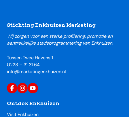
Footer
Stichting Enkhuizen Marketing
Wij zorgen voor een sterke profilering, promotie en
aantrekkelijke stadsprogrammering van Enkhuizen.
Tussen Twee Havens 1
0228 – 31 31 64
info@marketingenkhuizen.nl
Ontdek Enkhuizen
Visit Enkhuizen
Uitagenda Enkhuizen
Toeristische locaties