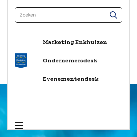
zoeken
zoeken
Marketing Enkhuizen
naar de inhoud
Selecteer een categorie
Ondernemersdesk
filter
Evenementendesk