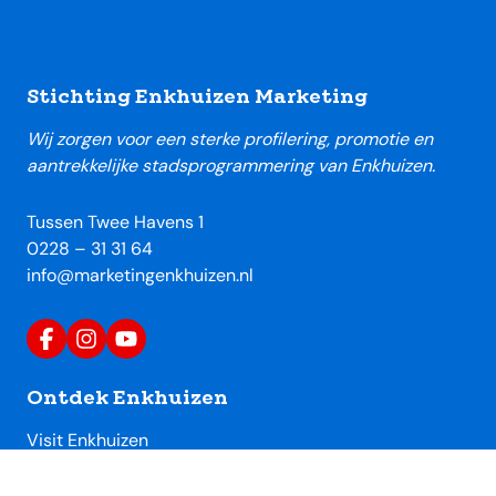
Footer
Stichting Enkhuizen Marketing
Wij zorgen voor een sterke profilering, promotie en
aantrekkelijke stadsprogrammering van Enkhuizen.
Tussen Twee Havens 1
0228 – 31 31 64
info@marketingenkhuizen.nl
Ontdek Enkhuizen
Visit Enkhuizen
Uitagenda Enkhuizen
Toeristische locaties