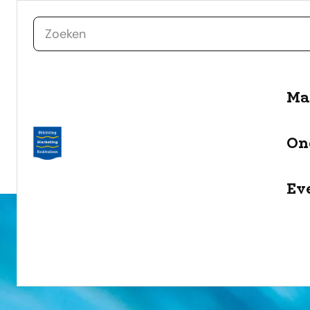
zoeken
Ma
naar de inhoud
Selecteer een categorie
On
filter
Ev