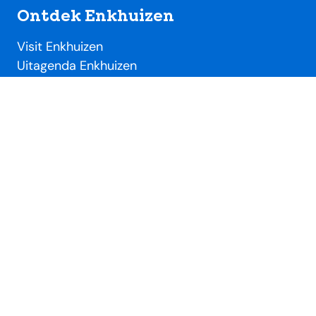
Ontdek Enkhuizen
Visit Enkhuizen
Uitagenda Enkhuizen
Toeristische locaties
Handig
Evenementendesk
Evenement aanmelden
Ondernemersdesk
Beeldbank
Over SME
Over Stichting Marketing Enkhuizen
Lidmaatschap VVV / SME
Nieuws