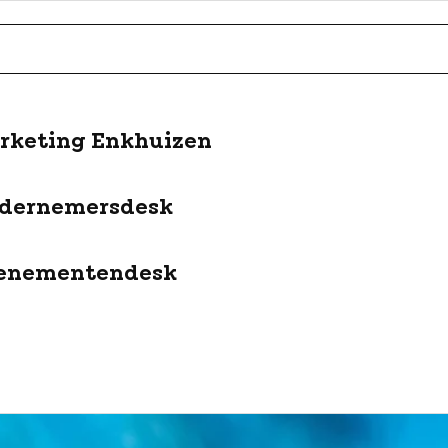
rketing Enkhuizen
dernemersdesk
enementendesk