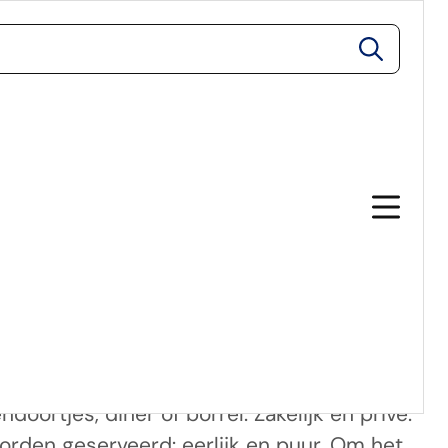
zoeken
eek.
d Streekbos Bovenkarspel. Van harte welkom
oortjes, diner of borrel. Zakelijk en privé.
rden geserveerd: eerlijk en puur. Om het