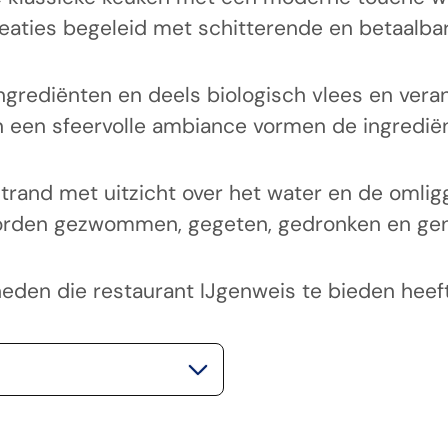
aties begeleid met schitterende en betaalbar
grediënten en deels biologisch vlees en veran
n een sfeervolle ambiance vormen de ingrediën
trand met uitzicht over het water en de omligg
 worden gezwommen, gegeten, gedronken en ge
kheden die restaurant IJgenweis te bieden heeft