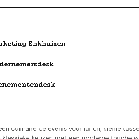
rketing Enkhuizen
bos
dernemersdesk
an leuke activiteiten en lekker eten uit de str
enementendesk
en Enkhuizen, ligt het prachtige natuurgebie
Streekbos Paviljoen in Bovenkarspel.
n culinaire belevenis voor lunch, kleine tussend
 klassieke keuken met een moderne touche wo