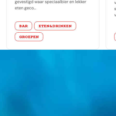
gevestigd waar speciaalbier en lekker
eten geco...
v
categorie
BAR
ETEN&DRINKEN
GROEPEN