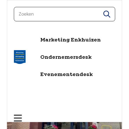
zoeken
zoeken
naar de inhoud
Marketing Enkhuizen
Ondernemersdesk
Evenementendesk