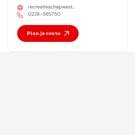
recreatieschapwest...
0228-565750
Plan je route