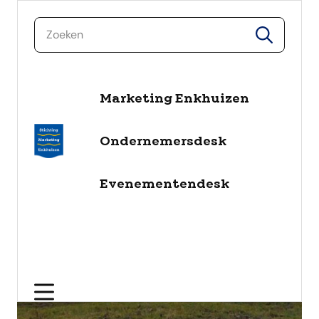
zoeken
zoeken
naar de inhoud
Marketing Enkhuizen
Ondernemersdesk
Evenementendesk