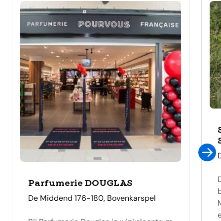
Parfumerie DOUGLAS
adres
De Middend 176-180, Bovenkarspel
e