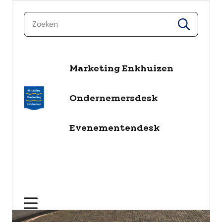
zoeken
zoeken
naar de inhoud
Marketing Enkhuizen
Ondernemersdesk
Evenementendesk